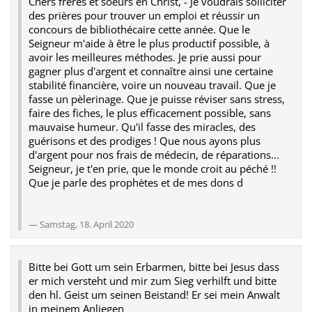
Chers frères et soeurs en Christ, - Je voudrais solliciter
des prières pour trouver un emploi et réussir un
concours de bibliothécaire cette année. Que le
Seigneur m'aide à être le plus productif possible, à
avoir les meilleures méthodes. Je prie aussi pour
gagner plus d'argent et connaître ainsi une certaine
stabilité financière, voire un nouveau travail. Que je
fasse un pèlerinage. Que je puisse réviser sans stress,
faire des fiches, le plus efficacement possible, sans
mauvaise humeur. Qu'il fasse des miracles, des
guérisons et des prodiges ! Que nous ayons plus
d'argent pour nos frais de médecin, de réparations...
Seigneur, je t'en prie, que le monde croit au péché !!
Que je parle des prophètes et de mes dons d
Samstag, 18. April 2020
Bitte bei Gott um sein Erbarmen, bitte bei Jesus dass
er mich versteht und mir zum Sieg verhilft und bitte
den hl. Geist um seinen Beistand! Er sei mein Anwalt
in meinem Anliegen