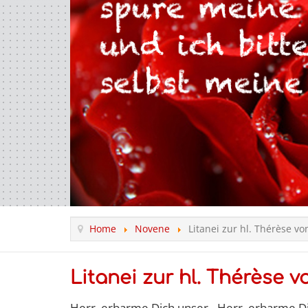
Home
Novene
Litanei zur hl. Thérèse vo
Litanei zur hl. Thérèse v
Herr, erbarme Dich unser - Herr, erbarme D