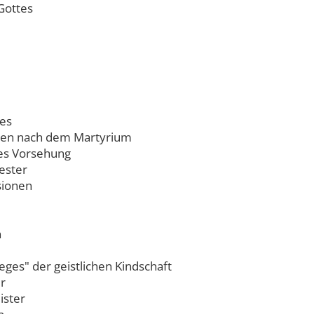
 Gottes
des
ngen nach dem Martyrium
tes Vorsehung
iester
sionen
n
eges" der geistlichen Kindschaft
r
ister