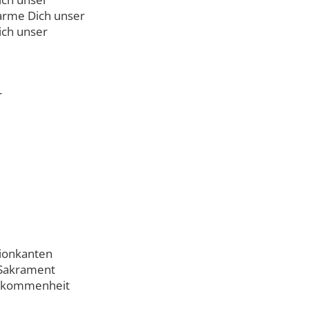
barme Dich unser
ich unser
r
nionkanten
m Sakrament
ollkommenheit