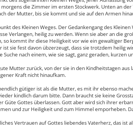
 morgens die Zimmer im ersten Stockwerk. Unten an der Tre
e nach der Mutter, bis sie kommt und sie auf den Armen hina
punkt des Kleinen Weges. Der Gedankengang des Kleinen W
isse Verlangen, heilig zu werden. Wenn sie aber an die gr
 so kommt ihr diese Heiligkeit vor wie ein gewaltiger Ber
 ist sie fest davon übzerzeugt, dass sie trotzdem heilig wi
die Suche nach einem, wie sie sagt, ganz geraden, kurze
 gute Mutter zurück, von der sie in den Kindheitstagen aus
igener Kraft nicht hinaufkam.
nendlich gütiger ist als die Mutter, es mit ihr ebenso mach
ieder kindlich darum bitte. Dann braucht sie keine Grosst
der Güte Gottes überlassen. Gott aber wird sich ihrer erba
men und zur Heiligkeit und zum Himmel emporheben. Das 
iches Vertrauen auf Gottes liebendes Vaterherz, das ist al