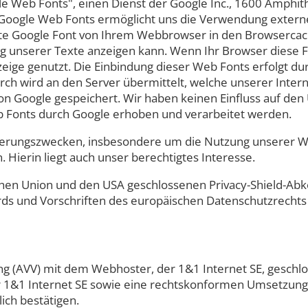
e Web Fonts", einen Dienst der Google Inc., 1600 Amphit
 Google Web Fonts ermöglicht uns die Verwendung externer
te Google Font von Ihrem Webbrowser in den Browsercache
g unserer Texte anzeigen kann. Wenn Ihr Browser diese Fu
ige genutzt. Die Einbindung dieser Web Fonts erfolgt durc
ch wird an den Server übermittelt, welche unserer Intern
on Google gespeichert. Wir haben keinen Einfluss auf d
b Fonts durch Google erhoben und verarbeitet werden.
erungszwecken, insbesondere um die Nutzung unserer We
 Hierin liegt auch unser berechtigtes Interesse.
hen Union und den USA geschlossenen Privacy-Shield-Abko
ards und Vorschriften des europäischen Datenschutzrechts
ng (AVV) mit dem Webhoster, der 1&1 Internet SE, geschl
er 1&1 Internet SE sowie eine rechtskonformen Umsetzun
ich bestätigen.