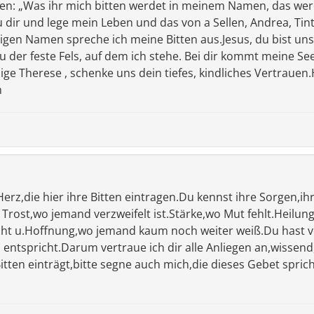
hen: „Was ihr mich bitten werdet in meinem Namen, das werd
dir und lege mein Leben und das von a Sellen, Andrea, Tinta
ligen Namen spreche ich meine Bitten aus.Jesus, du bist uns
 der feste Fels, auf dem ich stehe. Bei dir kommt meine Se
e Therese , schenke uns dein tiefes, kindliches Vertrauen.H
h
erz,die hier ihre Bitten eintragen.Du kennst ihre Sorgen,ihr
Trost,wo jemand verzweifelt ist.Stärke,wo Mut fehlt.Heilu
ht u.Hoffnung,wo jemand kaum noch weiter weiß.Du hast v
 entspricht.Darum vertraue ich dir alle Anliegen an,wissend,
itten einträgt,bitte segne auch mich,die dieses Gebet spric