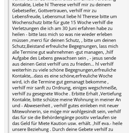
Kontakte, Liebe hl Therese verhilf mir zu deinem
Gebetseifer, Gottvertrauen, verhilf mir zu
Lebensfreude, Lebensmut liebe hl Therese bitte um
Wochenschutz bitte für gute 15 Woche verhilf die
Verletzungen die ich am 30 Juni erfahren habe zu
heilen - bitte lass mich so was nie wieder erleben
müssen ,merci für deinen Schutz, , bitte um deinen
Schutz,Beistand erfreuliche Begegnungen, lass mich
alle Termine gut wahrnehmen -gut managen, ,hilf
Aufgabe des Lebens gewachsen sein , - jesus sende
aus deinen Geist verhilf uns zu frieden... hl verhilf
weiterhin zu viele schöne Begegnungen,erfreuliche
Kontakte,..dass es eine schöne,erfreuliche Woche
wird, ich die Termine gut gemanagt bekomme ,
verhilf mir sanft zu Ordnung, einiges wegschmeiße,
verhilf zu gesegnete Woche . Erbitte Erhalt ,Vertiefung
Kontakte, bitte schütze meine Wohnung in meiner An
und - Abwesenheit , verhilf gutes einleben mit neuer
Mitewohnerin, sie möge mir wohlgesindt sein, verhilf
das für sie die Behördengänge positiv verlaufen sie
das Geld für Miete Kaution usw. erhält. ,hilf eva.- heile
unsere Beziehung . Durch deine Gebete verhilf zu