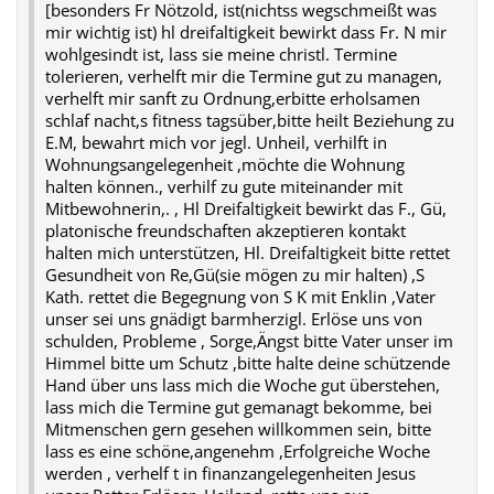
[besonders Fr Nötzold, ist(nichtss wegschmeißt was
mir wichtig ist) hl dreifaltigkeit bewirkt dass Fr. N mir
wohlgesindt ist, lass sie meine christl. Termine
tolerieren, verhelft mir die Termine gut zu managen,
verhelft mir sanft zu Ordnung,erbitte erholsamen
schlaf nacht,s fitness tagsüber,bitte heilt Beziehung zu
E.M, bewahrt mich vor jegl. Unheil, verhilft in
Wohnungsangelegenheit ,möchte die Wohnung
halten können., verhilf zu gute miteinander mit
Mitbewohnerin,. , Hl Dreifaltigkeit bewirkt das F., Gü,
platonische freundschaften akzeptieren kontakt
halten mich unterstützen, Hl. Dreifaltigkeit bitte rettet
Gesundheit von Re,Gü(sie mögen zu mir halten) ,S
Kath. rettet die Begegnung von S K mit Enklin ,Vater
unser sei uns gnädigt barmherzigl. Erlöse uns von
schulden, Probleme , Sorge,Ängst bitte Vater unser im
Himmel bitte um Schutz ,bitte halte deine schützende
Hand über uns lass mich die Woche gut überstehen,
lass mich die Termine gut gemanagt bekomme, bei
Mitmenschen gern gesehen willkommen sein, bitte
lass es eine schöne,angenehm ,Erfolgreiche Woche
werden , verhelf t in finanzangelegenheiten Jesus