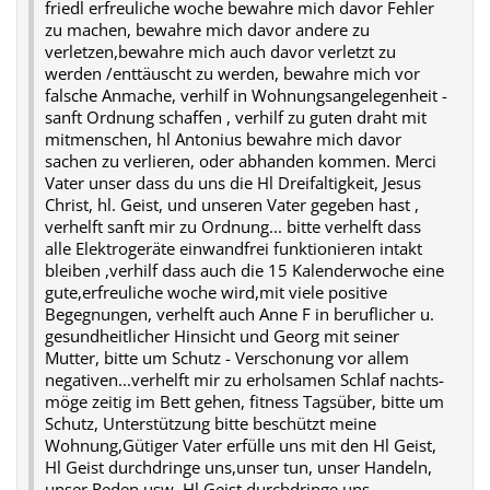
friedl erfreuliche woche bewahre mich davor Fehler
zu machen, bewahre mich davor andere zu
verletzen,bewahre mich auch davor verletzt zu
werden /enttäuscht zu werden, bewahre mich vor
falsche Anmache, verhilf in Wohnungsangelegenheit -
sanft Ordnung schaffen , verhilf zu guten draht mit
mitmenschen, hl Antonius bewahre mich davor
sachen zu verlieren, oder abhanden kommen. Merci
Vater unser dass du uns die Hl Dreifaltigkeit, Jesus
Christ, hl. Geist, und unseren Vater gegeben hast ,
verhelft sanft mir zu Ordnung... bitte verhelft dass
alle Elektrogeräte einwandfrei funktionieren intakt
bleiben ,verhilf dass auch die 15 Kalenderwoche eine
gute,erfreuliche woche wird,mit viele positive
Begegnungen, verhelft auch Anne F in beruflicher u.
gesundheitlicher Hinsicht und Georg mit seiner
Mutter, bitte um Schutz - Verschonung vor allem
negativen...verhelft mir zu erholsamen Schlaf nachts-
möge zeitig im Bett gehen, fitness Tagsüber, bitte um
Schutz, Unterstützung bitte beschützt meine
Wohnung,Gütiger Vater erfülle uns mit den Hl Geist,
Hl Geist durchdringe uns,unser tun, unser Handeln,
unser Reden usw. Hl Geist durchdringe uns