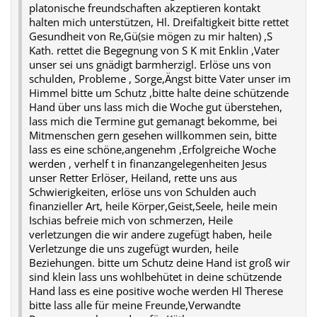
platonische freundschaften akzeptieren kontakt
halten mich unterstützen, Hl. Dreifaltigkeit bitte rettet
Gesundheit von Re,Gü(sie mögen zu mir halten) ,S
Kath. rettet die Begegnung von S K mit Enklin ,Vater
unser sei uns gnädigt barmherzigl. Erlöse uns von
schulden, Probleme , Sorge,Ängst bitte Vater unser im
Himmel bitte um Schutz ,bitte halte deine schützende
Hand über uns lass mich die Woche gut überstehen,
lass mich die Termine gut gemanagt bekomme, bei
Mitmenschen gern gesehen willkommen sein, bitte
lass es eine schöne,angenehm ,Erfolgreiche Woche
werden , verhelf t in finanzangelegenheiten Jesus
unser Retter Erlöser, Heiland, rette uns aus
Schwierigkeiten, erlöse uns von Schulden auch
finanzieller Art, heile Körper,Geist,Seele, heile mein
Ischias befreie mich von schmerzen, Heile
verletzungen die wir andere zugefügt haben, heile
Verletzunge die uns zugefügt wurden, heile
Beziehungen. bitte um Schutz deine Hand ist groß wir
sind klein lass uns wohlbehütet in deine schützende
Hand lass es eine positive woche werden Hl Therese
bitte lass alle für meine Freunde,Verwandte