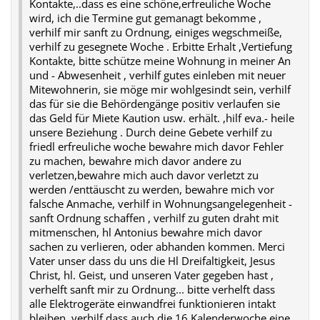
Kontakte,..dass es eine schöne,erfreuliche Woche
wird, ich die Termine gut gemanagt bekomme ,
verhilf mir sanft zu Ordnung, einiges wegschmeiße,
verhilf zu gesegnete Woche . Erbitte Erhalt ,Vertiefung
Kontakte, bitte schütze meine Wohnung in meiner An
und - Abwesenheit , verhilf gutes einleben mit neuer
Mitewohnerin, sie möge mir wohlgesindt sein, verhilf
das für sie die Behördengänge positiv verlaufen sie
das Geld für Miete Kaution usw. erhält. ,hilf eva.- heile
unsere Beziehung . Durch deine Gebete verhilf zu
friedl erfreuliche woche bewahre mich davor Fehler
zu machen, bewahre mich davor andere zu
verletzen,bewahre mich auch davor verletzt zu
werden /enttäuscht zu werden, bewahre mich vor
falsche Anmache, verhilf in Wohnungsangelegenheit -
sanft Ordnung schaffen , verhilf zu guten draht mit
mitmenschen, hl Antonius bewahre mich davor
sachen zu verlieren, oder abhanden kommen. Merci
Vater unser dass du uns die Hl Dreifaltigkeit, Jesus
Christ, hl. Geist, und unseren Vater gegeben hast ,
verhelft sanft mir zu Ordnung... bitte verhelft dass
alle Elektrogeräte einwandfrei funktionieren intakt
bleiben ,verhilf dass auch die 16 Kalenderwoche eine