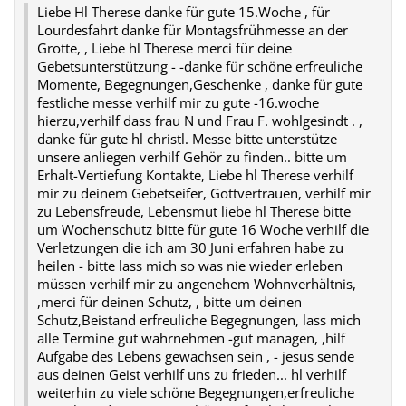
Liebe Hl Therese danke für gute 15.Woche , für
Lourdesfahrt danke für Montagsfrühmesse an der
Grotte, , Liebe hl Therese merci für deine
Gebetsunterstützung - -danke für schöne erfreuliche
Momente, Begegnungen,Geschenke , danke für gute
festliche messe verhilf mir zu gute -16.woche
hierzu,verhilf dass frau N und Frau F. wohlgesindt . ,
danke für gute hl christl. Messe bitte unterstütze
unsere anliegen verhilf Gehör zu finden.. bitte um
Erhalt-Vertiefung Kontakte, Liebe hl Therese verhilf
mir zu deinem Gebetseifer, Gottvertrauen, verhilf mir
zu Lebensfreude, Lebensmut liebe hl Therese bitte
um Wochenschutz bitte für gute 16 Woche verhilf die
Verletzungen die ich am 30 Juni erfahren habe zu
heilen - bitte lass mich so was nie wieder erleben
müssen verhilf mir zu angenehem Wohnverhältnis,
,merci für deinen Schutz, , bitte um deinen
Schutz,Beistand erfreuliche Begegnungen, lass mich
alle Termine gut wahrnehmen -gut managen, ,hilf
Aufgabe des Lebens gewachsen sein , - jesus sende
aus deinen Geist verhilf uns zu frieden... hl verhilf
weiterhin zu viele schöne Begegnungen,erfreuliche