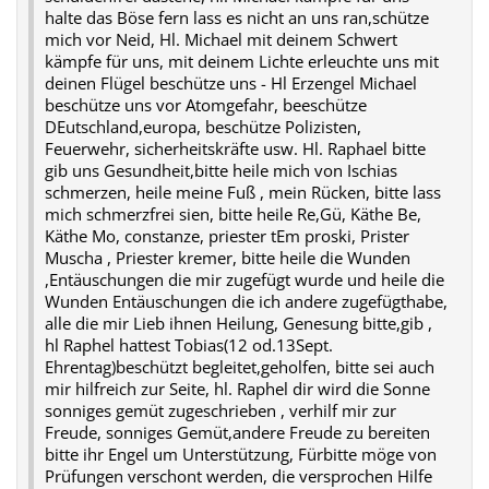
halte das Böse fern lass es nicht an uns ran,schütze
mich vor Neid, Hl. Michael mit deinem Schwert
kämpfe für uns, mit deinem Lichte erleuchte uns mit
deinen Flügel beschütze uns - Hl Erzengel Michael
beschütze uns vor Atomgefahr, beeschütze
DEutschland,europa, beschütze Polizisten,
Feuerwehr, sicherheitskräfte usw. Hl. Raphael bitte
gib uns Gesundheit,bitte heile mich von Ischias
schmerzen, heile meine Fuß , mein Rücken, bitte lass
mich schmerzfrei sien, bitte heile Re,Gü, Käthe Be,
Käthe Mo, constanze, priester tEm proski, Prister
Muscha , Priester kremer, bitte heile die Wunden
,Entäuschungen die mir zugefügt wurde und heile die
Wunden Entäuschungen die ich andere zugefügthabe,
alle die mir Lieb ihnen Heilung, Genesung bitte,gib ,
hl Raphel hattest Tobias(12 od.13Sept.
Ehrentag)beschützt begleitet,geholfen, bitte sei auch
mir hilfreich zur Seite, hl. Raphel dir wird die Sonne
sonniges gemüt zugeschrieben , verhilf mir zur
Freude, sonniges Gemüt,andere Freude zu bereiten
bitte ihr Engel um Unterstützung, Fürbitte möge von
Prüfungen verschont werden, die versprochen Hilfe