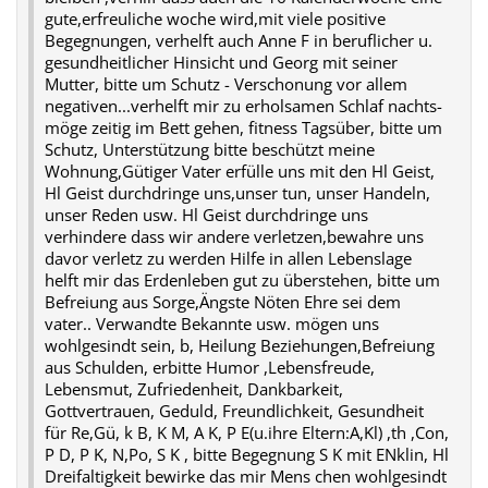
gute,erfreuliche woche wird,mit viele positive
Begegnungen, verhelft auch Anne F in beruflicher u.
gesundheitlicher Hinsicht und Georg mit seiner
Mutter, bitte um Schutz - Verschonung vor allem
negativen...verhelft mir zu erholsamen Schlaf nachts-
möge zeitig im Bett gehen, fitness Tagsüber, bitte um
Schutz, Unterstützung bitte beschützt meine
Wohnung,Gütiger Vater erfülle uns mit den Hl Geist,
Hl Geist durchdringe uns,unser tun, unser Handeln,
unser Reden usw. Hl Geist durchdringe uns
verhindere dass wir andere verletzen,bewahre uns
davor verletz zu werden Hilfe in allen Lebenslage
helft mir das Erdenleben gut zu überstehen, bitte um
Befreiung aus Sorge,Ängste Nöten Ehre sei dem
vater.. Verwandte Bekannte usw. mögen uns
wohlgesindt sein, b, Heilung Beziehungen,Befreiung
aus Schulden, erbitte Humor ,Lebensfreude,
Lebensmut, Zufriedenheit, Dankbarkeit,
Gottvertrauen, Geduld, Freundlichkeit, Gesundheit
für Re,Gü, k B, K M, A K, P E(u.ihre Eltern:A,Kl) ,th ,Con,
P D, P K, N,Po, S K , bitte Begegnung S K mit ENklin, Hl
Dreifaltigkeit bewirke das mir Mens chen wohlgesindt