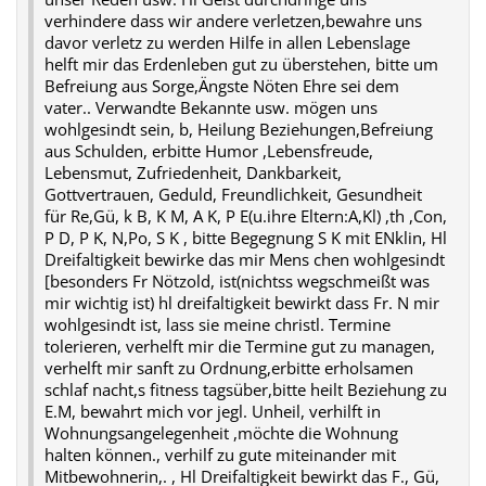
verhindere dass wir andere verletzen,bewahre uns
davor verletz zu werden Hilfe in allen Lebenslage
helft mir das Erdenleben gut zu überstehen, bitte um
Befreiung aus Sorge,Ängste Nöten Ehre sei dem
vater.. Verwandte Bekannte usw. mögen uns
wohlgesindt sein, b, Heilung Beziehungen,Befreiung
aus Schulden, erbitte Humor ,Lebensfreude,
Lebensmut, Zufriedenheit, Dankbarkeit,
Gottvertrauen, Geduld, Freundlichkeit, Gesundheit
für Re,Gü, k B, K M, A K, P E(u.ihre Eltern:A,Kl) ,th ,Con,
P D, P K, N,Po, S K , bitte Begegnung S K mit ENklin, Hl
Dreifaltigkeit bewirke das mir Mens chen wohlgesindt
[besonders Fr Nötzold, ist(nichtss wegschmeißt was
mir wichtig ist) hl dreifaltigkeit bewirkt dass Fr. N mir
wohlgesindt ist, lass sie meine christl. Termine
tolerieren, verhelft mir die Termine gut zu managen,
verhelft mir sanft zu Ordnung,erbitte erholsamen
schlaf nacht,s fitness tagsüber,bitte heilt Beziehung zu
E.M, bewahrt mich vor jegl. Unheil, verhilft in
Wohnungsangelegenheit ,möchte die Wohnung
halten können., verhilf zu gute miteinander mit
Mitbewohnerin,. , Hl Dreifaltigkeit bewirkt das F., Gü,