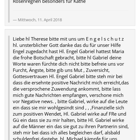
Rosenregnen besonders für Käthe
Mittwoch, 11. April 2018
Liebe hl Therese bitte mit uns um E n g e l s c h u t z
hl. unsterblicher Gott danke das du für unser Hilfe
Engel zugedacht hast Hl. Engel Gabriel hattest Maria
die frohe Botschaft gebracht, bitte hl Gabriel deine
Worte waren fürchte dich nicht bitte befreie uns vor
Furcht, Ängste, bitte gib uns Mut , Zuversicht,
Gottesvertrauen Hl. Engel Gabriel bitte steh mir bei
dass die ersehnte positive Nachricht mich erreicht,das
die versprochene Zuwendung ankommt, bitte lass
mich gute Nachrichten empfangen, verschone mich
vor Negative news. , bitte Gabriel, wirke auf die Leute
ein dass sie mir wohlgesindt sind , , ,Finanzielle sich
zum positiven Wendet, Hl. Gabriel wirke auf FRe und
Gü ein dass sie zu mir halten, bitte Hl. Gabriel wirke
auf die Männer ein das sie gut zu ihren Partnerin sind,
steh mir bei dass ich alles begleichen darf, alsbald
schuldenfrei dastehe, hl. Michael kämpfe für uns