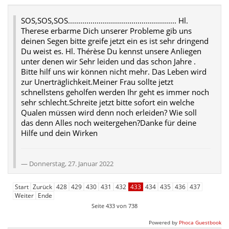
SOS,SOS,SOS..................................................... Hl.
Therese erbarme Dich unserer Probleme gib uns
deinen Segen bitte greife jetzt ein es ist sehr dringend
Du weist es. Hl. Thérèse Du kennst unsere Anliegen
unter denen wir Sehr leiden und das schon Jahre .
Bitte hilf uns wir können nicht mehr. Das Leben wird
zur Unerträglichkeit.Meiner Frau sollte jetzt
schnellstens geholfen werden Ihr geht es immer noch
sehr schlecht.Schreite jetzt bitte sofort ein welche
Qualen müssen wird denn noch erleiden? Wie soll
das denn Alles noch weitergehen?Danke für deine
Hilfe und dein Wirken
Donnerstag, 27. Januar 2022
Start
Zurück
428
429
430
431
432
433
434
435
436
437
Weiter
Ende
Seite 433 von 738
Powered by
Phoca Guestbook