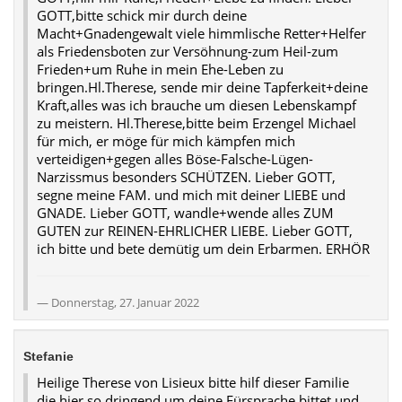
GOTT,bitte schick mir durch deine
Macht+Gnadengewalt viele himmlische Retter+Helfer
als Friedensboten zur Versöhnung-zum Heil-zum
Frieden+um Ruhe in mein Ehe-Leben zu
bringen.Hl.Therese, sende mir deine Tapferkeit+deine
Kraft,alles was ich brauche um diesen Lebenskampf
zu meistern. Hl.Therese,bitte beim Erzengel Michael
für mich, er möge für mich kämpfen mich
verteidigen+gegen alles Böse-Falsche-Lügen-
Narzissmus besonders SCHÜTZEN. Lieber GOTT,
segne meine FAM. und mich mit deiner LIEBE und
GNADE. Lieber GOTT, wandle+wende alles ZUM
GUTEN zur REINEN-EHRLICHER LIEBE. Lieber GOTT,
ich bitte und bete demütig um dein Erbarmen. ERHÖR
Donnerstag, 27. Januar 2022
Stefanie
Heilige Therese von Lisieux bitte hilf dieser Familie
die hier so dringend um deine Fürsprache bittet und