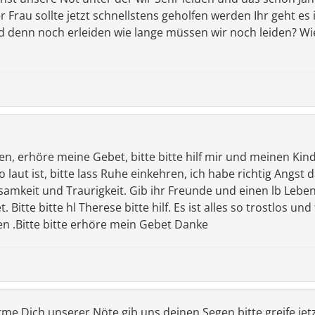
 Frau sollte jetzt schnellstens geholfen werden Ihr geht es
d denn noch erleiden wie lange müssen wir noch leiden? Wi
n, erhöre meine Gebet, bitte bitte hilf mir und meinen Kind
laut ist, bitte lass Ruhe einkehren, ich habe richtig Angst 
samkeit und Traurigkeit. Gib ihr Freunde und einen lb Lebens
. Bitte bitte hl Therese bitte hilf. Es ist alles so trostlos un
n .Bitte bitte erhöre mein Gebet Danke
erbarme Dich unserer Nöte gib uns deinen Segen bitte greife jet